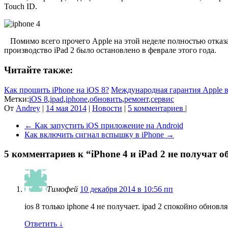
Touch ID.
Помимо всего прочего Apple на этой неделе полностью отказал
производство iPad 2 было остановлено в феврале этого года.
Читайте также:
Как прошить iPhone на iOS 8?
Международная гарантия Apple 
Метки:
iOS 8
,
ipad
,
iphone
,
обновить
,
ремонт
,
сервис
От
Andrey
|
14 мая 2014
|
Новости
|
5 комментариев
|
←
Как запустить iOS приложение на Android
Как включить сигнал вспышку в iPhone
→
5 комментариев к “
iPhone 4 и iPad 2 не получат о
Тимофей
10 декабря 2014 в 10:56 пп
ios 8 только iphone 4 не получает. ipad 2 спокойно обновляе
Ответить
↓