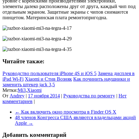
уровне с корейскими производителями электроники,
элементы далеко расположены друг от друга, каждый чип под
отдельным экраном. Защитные экраны с чипов снимаются
пинцетом. Материнская плата ремонтопригодна.
Читайте также:
Руководство пользователя iPhone 4S и iOS 5
Замена дисплея в
iPad Wi-Fi
Xiaomi и Стив Возняк
Как починить наушники и
заменить штекер jack 3,5
Метки:
Mi3
,
Xiaomi
От
Andrey
|
17 ноября 2014
|
Руководства по ремонту
|
Нет
комментариев
|
←
Как включить окно просмотра в Finder OS X
48 членов Конгресса США являются владельцами акций
Apple
→
Добавить комментарий