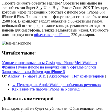
Любите снимать объекты вдалеке? Обратите внимание на
телеобъектив Super Spy Ultra High Power Zoom 80X Telescope,
который через переходник работает с iPhone 5/5s, iPhone 6 и
iPhone 6 Plus. Эквивалентное фокусное расстояние объектива
2500 мм. В комплект входят объектив с 80-кратным зумом,
небольшой штатив, крепежное кольцо, установочная задняя
панель для смартфона, а также вельветовый чехол. Стоимость
длиннофокусного
объектива для iPhone
220 долларов.
Читайте также:
Умные спортивные часы Casio для iPhone
MetaWatch от
Франка Нуово
iPhone на вооружении у офтальмологов
Защитные чехлы Spigen для iPhone 6
От
Andrey
|
17 марта 2015
|
Аксессуары
|
Нет комментариев
|
←
Переходник Apple Watch для обычных ремешков
Как взломать пароль iPhone за 6 секунд
→
Добавить комментарий
Ваш адрес email не будет опубликован.
Обязательные поля